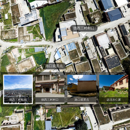
德西三村航拍
德西三村村口
路口观景点
达洼次仁家
场景选择