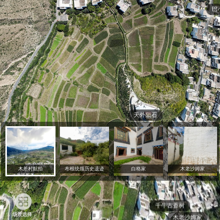
木差村航拍
布根统领历史遗迹
白格家
木老沙姆家
场景选择