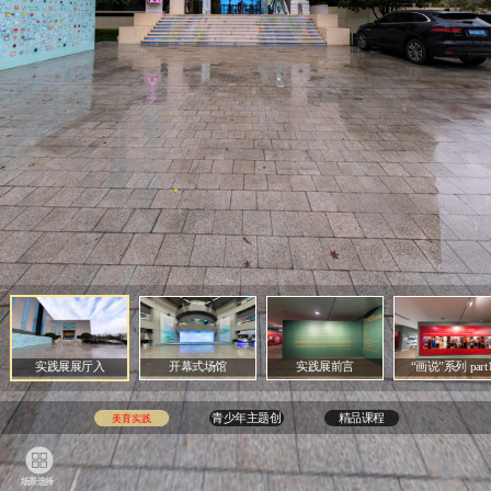
实践展展厅入
开幕式场馆
实践展前言
“画说”系列 part
A
B
C
青少年主题创
精品课程
美育实践
作
场景选择