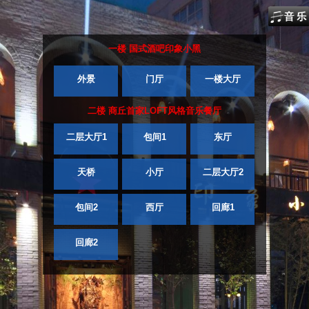
一楼 国式酒吧印象小黑
外景
门厅
一楼大厅
二楼 商丘首家LOFT风格音乐餐厅
二层大厅1
包间1
东厅
天桥
小厅
二层大厅2
包间2
西厅
回廊1
回廊2