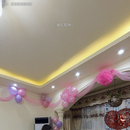
作者：易景漫游杨晓宏
婚礼现场G